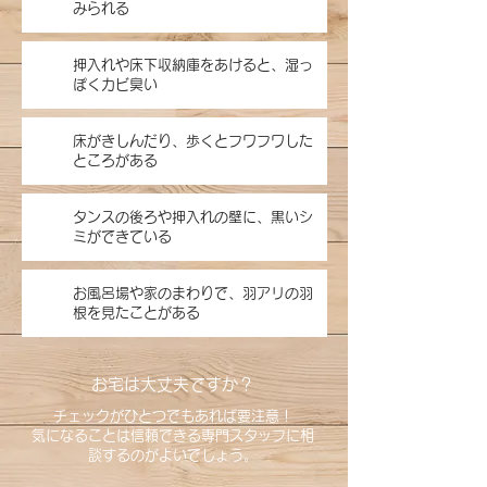
みられる
押入れや床下収納庫をあけると、湿っ
ぽくカビ臭い
床がきしんだり、歩くとフワフワした
ところがある
タンスの後ろや押入れの壁に、黒いシ
ミができている
お風呂場や家のまわりで、羽アリの羽
根を見たことがある
お宅は大丈夫ですか？
チェックがひとつでもあれば要注意！
気になることは信頼できる専門スタッフに相
談するのがよいでしょう。