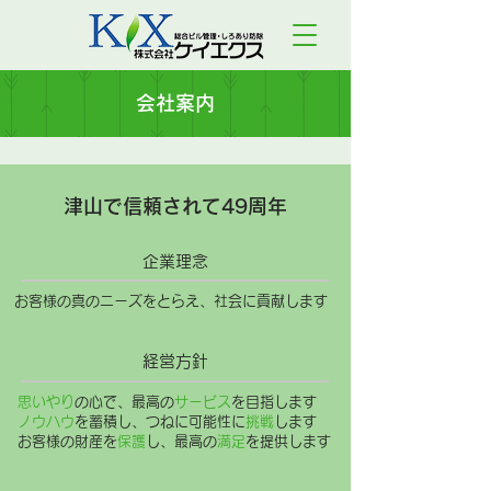
会社案内
津山で信頼されて49周年
企業理念
お客様の真のニーズをとらえ、社会に貢献します
経営方針
思いやり
の心で、最高の
サービス
を目指します
ノウハウ
を蓄積し、つねに可能性に
挑戦
します
お客様の財産を
保護
し、最高の
満足
を提供します