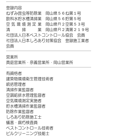
登録内容
ねずみ昆虫等防除業 岡山県５６ね第１号
飲料水貯水槽清掃業 岡山県５６貯第５号
空気環境測定
業 岡山県Ｒ２空第５３号
清 掃 業 岡山県Ｒ２清第２１９号
社団法人日本ペストコントロール協会 会員
社団法人日本しろあり対策協会 登録施工業者
会員
営業所
真庭営業所・奈義営業所・岡山営業所
有資格者
建築物環境衛生管理技術者
統括管理者
清掃作業監督者
空調給排水管理監督者
空気環境測定実施者
貯水槽清掃作業監督者
防除作業監督者
しろあり防除施工士
蟻害・腐朽検査員
ペストコントロール技術者
ビルクリーニング技能士