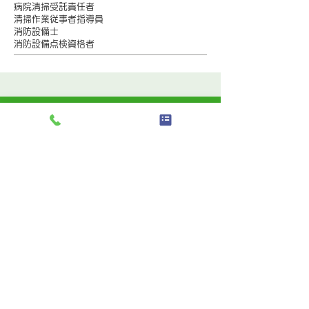
病院清掃受託責任者
清掃作業従事者指導員
消防設備士
消防設備点検資格者
アクセス
【車】国道53号線から県道68号線に入り8分